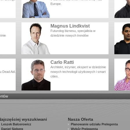
Europe.
Magnus Lindkvist
Futurolog biznesu, specjalista w
zinie
dziedzinie nowych trendów
Carlo Ratti
Architekt, inżynier, ekspert w dziedzinie
u Dead Aid.
nowych technologii użytkowych i smart
cities.
entów
Najczęściej wyszukiwani
Nasza Oferta
Leszek Balcerowicz
Planowanie udziału Prelegenta
Daniel Sieberg
Wybór Prelegenta