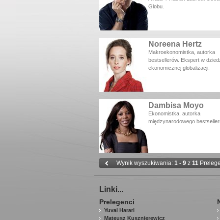
Globu.
Noreena Hertz
Makroekonomistka, autorka
bestsellerów. Ekspert w dzied
ekonomicznej globalizacji.
Dambisa Moyo
Ekonomistka, autorka
międzynarodowego bestseller
Wynik wyszukiwania:
1 - 9
z
11
Preleg
Linki...
Prelegenci
Yuval Harari
Mateusz Kusznierewicz