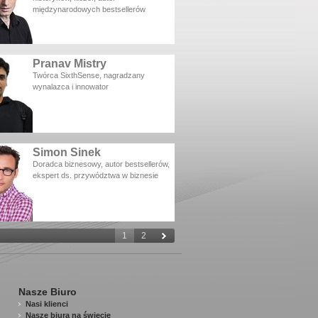
międzynarodowych bestsellerów
Pranav Mistry
Twórca SixthSense, nagradzany
wynalazca i innowator
Simon Sinek
Doradca biznesowy, autor bestsellerów,
ekspert ds. przywództwa w biznesie
1
2
Nasze Biuro
Nasi klienci
Nasze biura na świecie