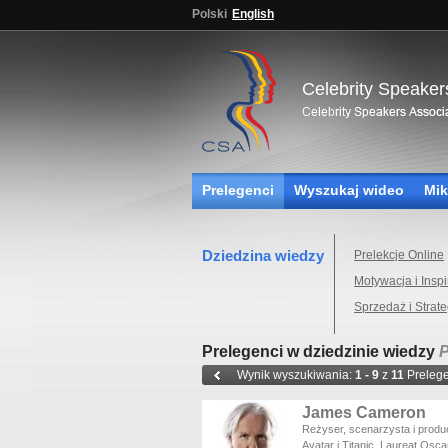
Polski
English
Celebrity Speaker
Prelegenci
Wyszukaj wideo
Mik
Dziedzina wiedzy
Prelekcje Online
Motywacja i Inspi
Sprzedaż i Strate
Prelegenci w dziedzinie wiedzy
P
Wynik wyszukiwania:
1 - 9
z
11
Preleg
James Cameron
Reżyser, scenarzysta i produc
Avatar i Titanic. Laureat Osca