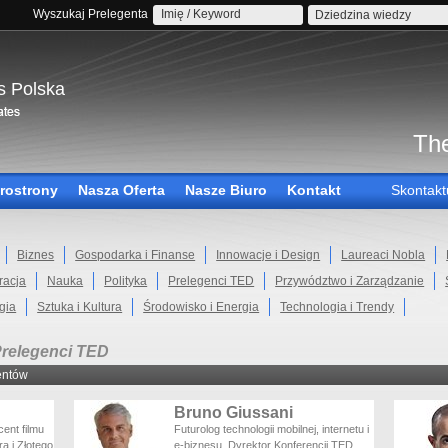
Wyszukaj Prelegenta
Dziedzina wiedzy
s Polska
The
rostrony
Nasza Oferta
Nasze Biuro
Kontakt
Skontakt
Biznes
Gospodarka i Finanse
Innowacje i Design
Laureaci Nobla
racja
Nauka
Polityka
Prelegenci TED
Przywództwo i Zarządzanie
gia
Sztuka i Kultura
Środowisko i Energia
Technologia i Trendy
relegenci TED
entów
Bruno Giussani
ent filmu
Futurolog technologii mobilnej, internetu i
ra i Złotego
e-biznesu. Dyrektor Konferencji TED