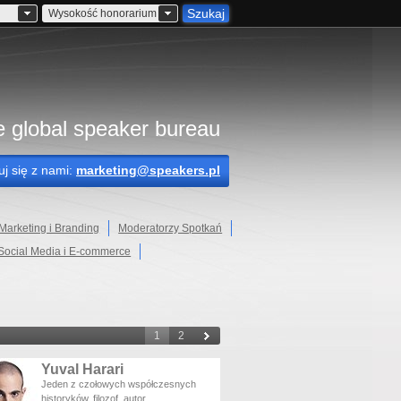
Szukaj
Wysokość honorarium
 global speaker bureau
uj się z nami:
marketing@speakers.pl
Marketing i Branding
Moderatorzy Spotkań
Social Media i E-commerce
1
2
Yuval Harari
Jeden z czołowych współczesnych
historyków, filozof, autor