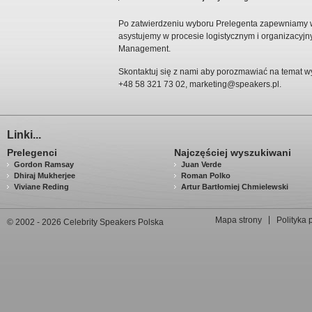
Po zatwierdzeniu wyboru Prelegenta zapewniamy ws
asystujemy w procesie logistycznym i organizacyjny
Management.
Skontaktuj się z nami aby porozmawiać na temat w
+48 58 321 73 02,
marketing@speakers.pl
.
Linki...
Prelegenci
Najczęściej wyszukiwani
Gordon Ramsay
Juan Verde
Dhiraj Mukherjee
Roman Polko
Viviane Reding
Artur Bartłomiej Chmielewski
Mapa strony
Polityka 
© 2002 - 2026 Celebrity Speakers Polska