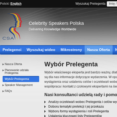
Polski
English
Wyszukaj Prelegenta
Celebrity Speakers Polska
Prelegenci
Wyszukaj wideo
Mikrostrony
Nasza Oferta
Wybór Prelegenta
Nasza Oferta
Planowanie udziału
Wybór właściwego eksperta jest bardzo ważny, dl
Prelegenta
są dla nas informacje dotyczące wydarzenia. W op
Wybór Prelegenta
wystąpienia oraz ustaleniu celów i oczekiwań wobe
Speaker Management
współpraca i kontakt z czołowymi ekspertami na św
FAQs
Nasi konsultanci udzielą rady i pomo
Analizy oczekiwań wobec Prelegenta i celów w
Doboru tematyki prelekcji i jej przekazu
Wyboru formy wystąpienia i roli Prelegenta
Ustalenia kluczowej listy Prelegentów