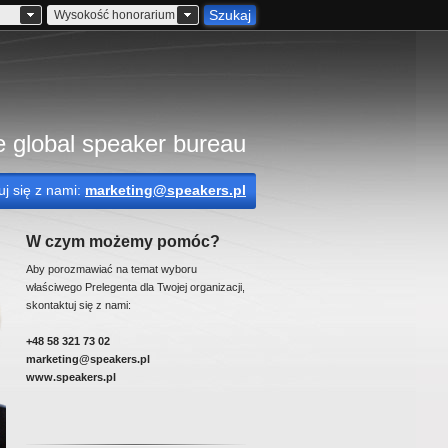
Szukaj
Wysokość honorarium
 global speaker bureau
uj się z nami:
marketing@speakers.pl
W czym możemy pomóc?
Aby porozmawiać na temat wyboru
właściwego Prelegenta dla Twojej organizacji,
skontaktuj się z nami:
+48 58 321 73 02
marketing@speakers.pl
www.speakers.pl