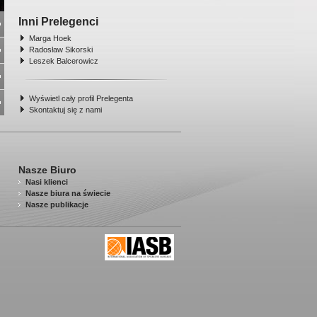
Inni Prelegenci
Marga Hoek
Radosław Sikorski
Leszek Balcerowicz
Wyświetl cały profil Prelegenta
Skontaktuj się z nami
Nasze Biuro
Nasi klienci
Nasze biura na świecie
Nasze publikacje