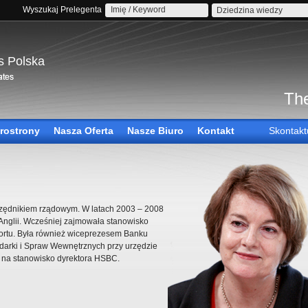
Wyszukaj Prelegenta
Dziedzina wiedzy
s Polska
The
rostrony
Nasza Oferta
Nasze Biuro
Kontakt
Skontakt
urzędnikiem rządowym. W latach 2003 – 2008
nglii. Wcześniej zajmowała stanowisko
ortu. Była również wiceprezesem Banku
darki i Spraw Wewnętrznych przy urzędzie
a na stanowisko dyrektora HSBC.