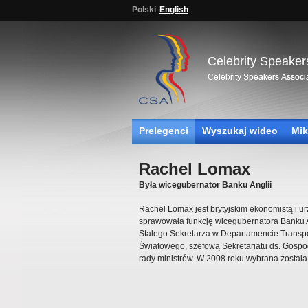
Polski
English
Celebrity Speaker
Prelegenci
Wyszukaj wideo
Mik
Rachel Lomax
Była wicegubernator Banku Anglii
Rachel Lomax jest brytyjskim ekonomistą i 
sprawowała funkcję wicegubernatora Banku A
Stałego Sekretarza w Departamencie Transp
Światowego, szefową Sekretariatu ds. Gospo
rady ministrów. W 2008 roku wybrana został