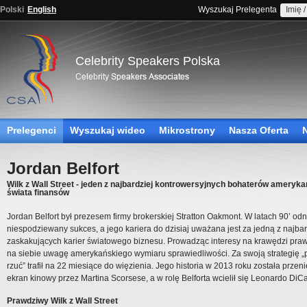
Polski
English
Wyszukaj Prelegenta
Celebrity Speakers Polska
Prelegenci
Wyszukaj wideo
Mikrostrony
Nasza Oferta
Jordan Belfort
Wilk z Wall Street - jeden z najbardziej kontrowersyjnych bohaterów ameryk
świata finansów
Jordan Belfort był prezesem firmy brokerskiej Stratton Oakmont. W latach 90’ odn
niespodziewany sukces, a jego kariera do dzisiaj uważana jest za jedną z najbar
zaskakujących karier światowego biznesu. Prowadząc interesy na krawędzi praw
na siebie uwagę amerykańskiego wymiaru sprawiedliwości. Za swoją strategię „
rzuć” trafił na 22 miesiące do więzienia. Jego historia w 2013 roku została przen
ekran kinowy przez Martina Scorsese, a w rolę Belforta wcielił się Leonardo DiCa
Prawdziwy Wilk z Wall Street