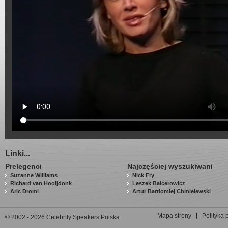
Linki...
Prelegenci
Najczęściej wyszukiwani
Suzanne Williams
Nick Fry
Richard van Hooijdonk
Leszek Balcerowicz
Aric Dromi
Artur Bartłomiej Chmielewski
Mapa strony
Polityka 
© 2002 - 2026 Celebrity Speakers Polska