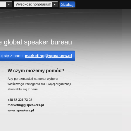
Szukaj
Wysokość honorarium
 global speaker bureau
uj się z nami:
marketing@speakers.pl
W czym możemy pomóc?
Aby porozmawiać na temat wyboru
właściwego Prelegenta dla Twojej organizacji,
skontaktuj się z nami:
+48 58 321 73 02
marketing@speakers.pl
www.speakers.pl