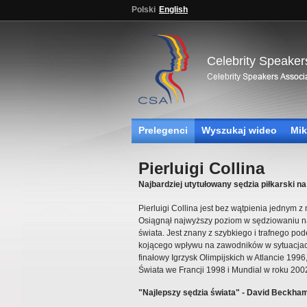
Polski
English
Celebrity Speaker
Prelegenci
Wyszukaj wideo
Mik
Pierluigi Collina
Najbardziej utytułowany sędzia piłkarski na
Pierluigi Collina jest bez wątpienia jednym z
Osiągnął najwyższy poziom w sędziowaniu na
świata. Jest znany z szybkiego i trafnego p
kojącego wpływu na zawodników w sytuacjac
finałowy Igrzysk Olimpijskich w Atlancie 1996
Świata we Francji 1998 i Mundial w roku 200
"Najlepszy sędzia świata" - David Beckha