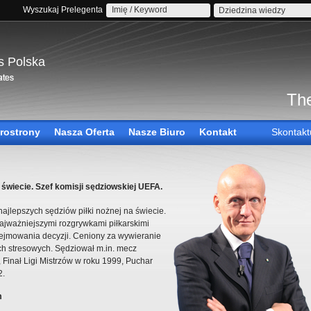
Wyszukaj Prelegenta
Dziedzina wiedzy
s Polska
The
rostrony
Nasza Oferta
Nasze Biuro
Kontakt
Skontakt
 świecie. Szef komisji sędziowskiej UEFA.
 najlepszych sędziów piłki nożnej na świecie.
jważniejszymi rozgrywkami piłkarskimi
odejmowania decyzji. Ceniony za wywieranie
h stresowych. Sędziował m.in. mecz
, Finał Ligi Mistrzów w roku 1999, Puchar
2.
m