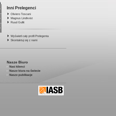
Inni Prelegenci
Oliviero Toscani
Magnus Lindkvist
Ruud Gullit
Wyświetl cały profil Prelegenta
Skontaktuj się z nami
Nasze Biuro
Nasi klienci
Nasze biura na świecie
Nasze publikacje