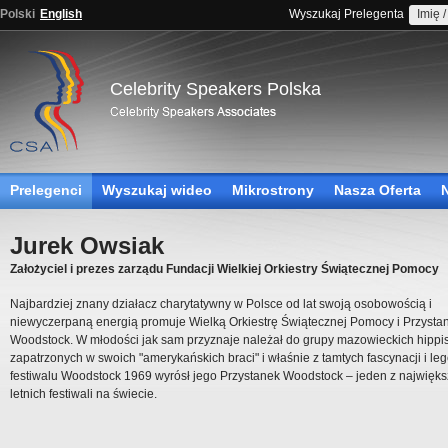
Polski
English
Wyszukaj Prelegenta
Celebrity Speakers Polska
Prelegenci
Wyszukaj wideo
Mikrostrony
Nasza Oferta
Jurek Owsiak
Założyciel i prezes zarządu Fundacji Wielkiej Orkiestry Świątecznej Pomocy
Najbardziej znany działacz charytatywny w Polsce od lat swoją osobowością i
niewyczerpaną energią promuje Wielką Orkiestrę Świątecznej Pomocy i Przysta
Woodstock. W młodości jak sam przyznaje należał do grupy mazowieckich hippi
zapatrzonych w swoich "amerykańskich braci" i właśnie z tamtych fascynacji i le
festiwalu Woodstock 1969 wyrósł jego Przystanek Woodstock – jeden z najwięk
letnich festiwali na świecie.