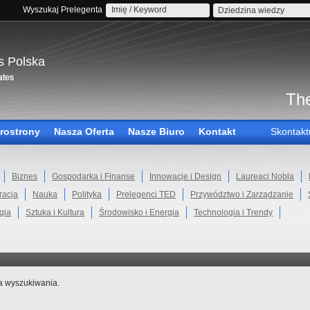
Wyszukaj Prelegenta
Dziedzina wiedzy
s Polska
The
rostrony
Nasza Oferta
Nasze Biuro
Kontakt
Skontakt
Biznes
Gospodarka i Finanse
Innowacje i Design
Laureaci Nobla
racja
Nauka
Polityka
Prelegenci TED
Przywództwo i Zarządzanie
gia
Sztuka i Kultura
Środowisko i Energia
Technologia i Trendy
ia wyszukiwania.