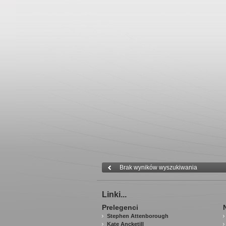
Brak wyników wyszukiwania
Linki...
Prelegenci
Stephen Attenborough
Kate Ancketill