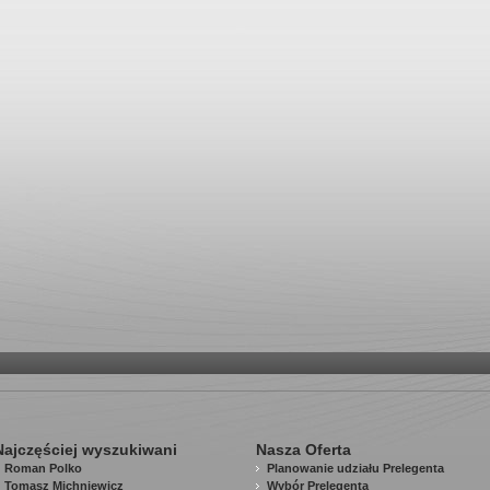
Najczęściej wyszukiwani
Nasza Oferta
Roman Polko
Planowanie udziału Prelegenta
Tomasz Michniewicz
Wybór Prelegenta