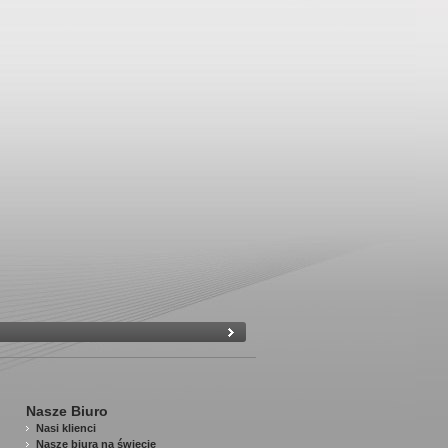
Nasze Biuro
Nasi klienci
Nasze biura na świecie