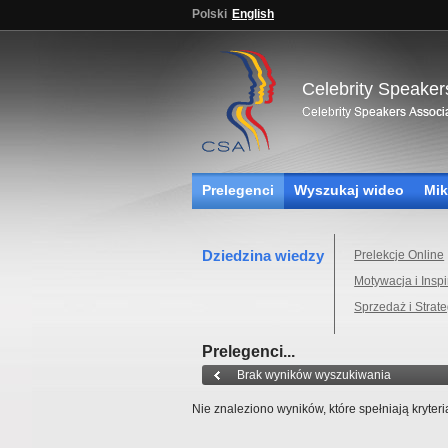
Polski
English
Celebrity Speaker
Prelegenci
Wyszukaj wideo
Mik
Dziedzina wiedzy
Prelekcje Online
Motywacja i Inspi
Sprzedaż i Strate
Prelegenci...
Brak wyników wyszukiwania
Nie znaleziono wyników, które spełniają kryter