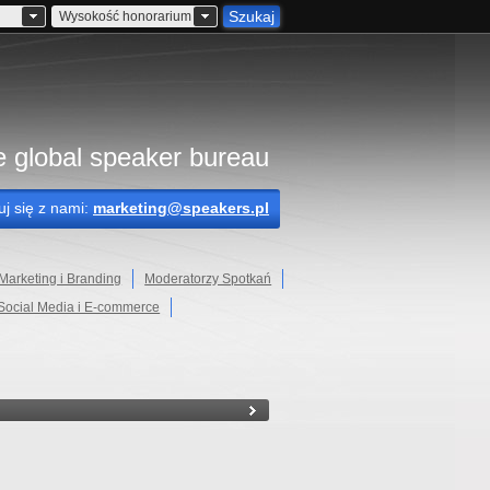
Szukaj
Wysokość honorarium
 global speaker bureau
uj się z nami:
marketing@speakers.pl
Marketing i Branding
Moderatorzy Spotkań
Social Media i E-commerce