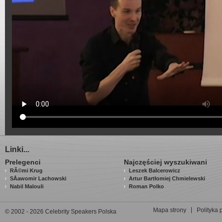
Linki...
Prelegenci
Najczęściej wyszukiwani
RÃ©mi Krug
Leszek Balcerowicz
SÅawomir Lachowski
Artur Bartłomiej Chmielewski
Nabil Malouli
Roman Polko
Mapa strony
Polityka 
© 2002 - 2026 Celebrity Speakers Polska