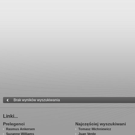
Brak wyników wyszukiwania
Linki...
Prelegenci
Najczęściej wyszukiwani
Rasmus Ankersen
Tomasz Michniewicz
Suzanne Williams
Juan Verde