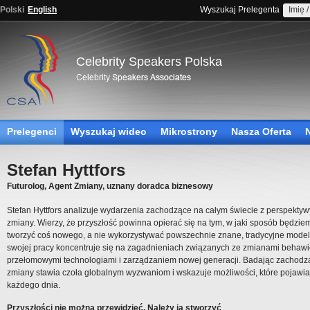
Polski
English
Wyszukaj Prelegenta
Celebrity Speakers Polska
Prelegenci
Wyszukaj wideo
Mikrostrony
Nasza Oferta
Stefan Hyttfors
Futurolog, Agent Zmiany, uznany doradca biznesowy
Stefan Hyttfors analizuje wydarzenia zachodzące na całym świecie z perspekty
zmiany. Wierzy, że przyszłość powinna opierać się na tym, w jaki sposób będzie
tworzyć coś nowego, a nie wykorzystywać powszechnie znane, tradycyjne mode
swojej pracy koncentruje się na zagadnieniach związanych ze zmianami behawi
przełomowymi technologiami i zarządzaniem nowej generacji. Badając zachodz
zmiany stawia czoła globalnym wyzwaniom i wskazuje możliwości, które pojawia
każdego dnia.
Przyszłości nie można przewidzieć. Należy ją stworzyć