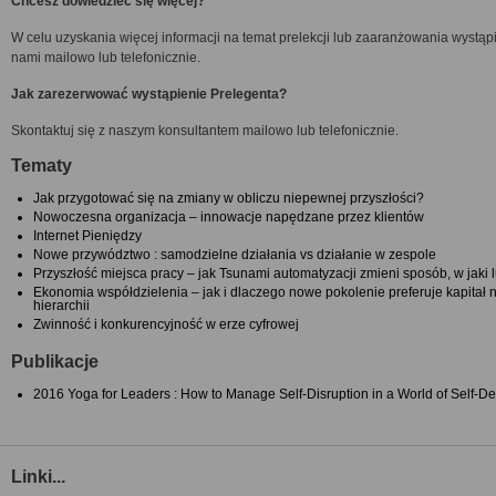
Chcesz dowiedzieć się więcej?
W celu uzyskania więcej informacji na temat prelekcji lub zaaranżowania wystąpie
nami mailowo lub telefonicznie.
Jak zarezerwować wystąpienie Prelegenta?
Skontaktuj się z naszym konsultantem mailowo lub telefonicznie.
Tematy
Jak przygotować się na zmiany w obliczu niepewnej przyszłości?
Nowoczesna organizacja – innowacje napędzane przez klientów
Internet Pieniędzy
Nowe przywództwo : samodzielne działania vs działanie w zespole
Przyszłość miejsca pracy – jak Tsunami automatyzacji zmieni sposób, w jaki l
Ekonomia współdzielenia – jak i dlaczego nowe pokolenie preferuje kapitał 
hierarchii
Zwinność i konkurencyjność w erze cyfrowej
Publikacje
2016 Yoga for Leaders : How to Manage Self-Disruption in a World of Self-De
Linki...