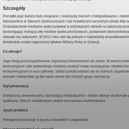
Szczegóły
Początki jego kariery były związane z realizacją marzeń o fotografowaniu i zwie
fotoreportera w Stanach Zjednoczonych i był redaktorem naczelnym działu foto
Doświadczenie medialne wykorzystywał w późniejszym okresie w założonej przez
dostrzegając rosnącą siłę mediów społecznościowych, postanowił skoncentrowa
okazało się sukcesem. W 2012 roku stał się jednym z najbardziej poszukiwanyc
dwukrotnie został nagrodzony tytułem Mówcy Roku w Szwecji.
Co oferuje?
Jego misją jest przygotowanie organizacji biznesowych do zmian. W swoich pre
technologiom i sile networkingu możemy znaleźć nowe rozwiązania i modele bi
konkurencyjnym w erze cyfrowej. Stefan potrafi odnieść się do różnych zagadnień
wnioski i wskazówki są tak samo cenne dla różnych grupy słuchaczy.
Styl prezentacji
Energiczny, prowokacyjny, stymulujący intelektualnie –Stefan oferuje doskonale
spotkania, których dodatkowym atutem jest oprawa multimedialna.
Język prelekcji
Prelegent prezentuje w języku szwedzkim i angielskim.