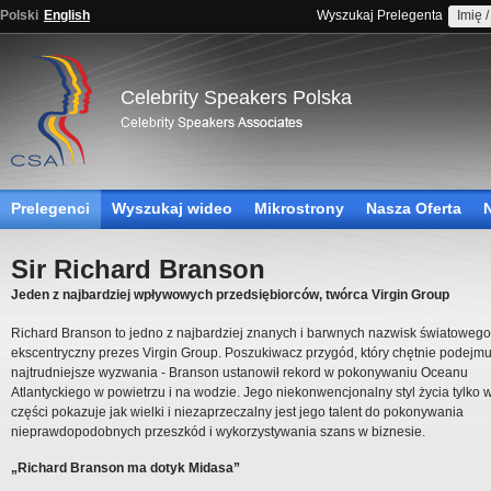
Polski
English
Wyszukaj Prelegenta
Celebrity Speakers Polska
Prelegenci
Wyszukaj wideo
Mikrostrony
Nasza Oferta
Sir Richard Branson
Jeden z najbardziej wpływowych przedsiębiorców, twórca Virgin Group
Richard Branson to jedno z najbardziej znanych i barwnych nazwisk światowego
ekscentryczny prezes Virgin Group. Poszukiwacz przygód, który chętnie podejm
najtrudniejsze wyzwania - Branson ustanowił rekord w pokonywaniu Oceanu
Atlantyckiego w powietrzu i na wodzie. Jego niekonwencjonalny styl życia tylko 
części pokazuje jak wielki i niezaprzeczalny jest jego talent do pokonywania
nieprawdopodobnych przeszkód i wykorzystywania szans w biznesie.
„Richard Branson ma dotyk Midasa”