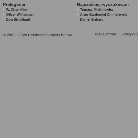
Prelegenci
Najczęściej wyszukiwani
W. Chan Kim
Tomasz Michniewicz
Oliver Williamson
Artur Bartłomiej Chmielewski
Don Strickland
Daniel Sieberg
Mapa strony
Polityka 
© 2002 - 2026 Celebrity Speakers Polska