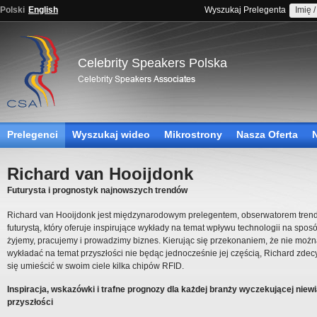
Polski
English
Wyszukaj Prelegenta
Celebrity Speakers Polska
Prelegenci
Wyszukaj wideo
Mikrostrony
Nasza Oferta
Richard van Hooijdonk
Futurysta i prognostyk najnowszych trendów
Richard van Hooijdonk jest międzynarodowym prelegentem, obserwatorem tren
futurystą, który oferuje inspirujące wykłady na temat wpływu technologii na sposó
żyjemy, pracujemy i prowadzimy biznes. Kierując się przekonaniem, że nie moż
wykładać na temat przyszłości nie będąc jednocześnie jej częścią, Richard zde
się umieścić w swoim ciele kilka chipów RFID.
Inspiracja, wskazówki i trafne prognozy dla każdej branży wyczekującej nie
przyszłości