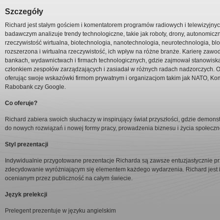
Szczegóły
Richard jest stałym gościem i komentatorem programów radiowych i telewizyj
badawczym analizuje trendy technologiczne, takie jak roboty, drony, autonomiczn
rzeczywistość wirtualna, biotechnologia, nanotechnologia, neurotechnologia, blo
rozszerzona i wirtualna rzeczywistość, ich wpływ na różne branże. Karierę zaw
bankach, wydawnictwach i firmach technologicznych, gdzie zajmował stanowiska
członkiem zespołów zarządzających i zasiadał w różnych radach nadzorczych. O
oferując swoje wskazówki firmom prywatnym i organizacjom takim jak NATO, Kom
Rabobank czy Google.
Co oferuje?
Richard zabiera swoich słuchaczy w inspirujący świat przyszłości, gdzie demon
do nowych rozwiązań i nowej formy pracy, prowadzenia biznesu i życia społecz
Styl prezentacji
Indywidualnie przygotowane prezentacje Richarda są zawsze entuzjastycznie p
zdecydowanie wyróżniającym się elementem każdego wydarzenia. Richard jest
ocenianym przez publiczność na całym świecie.
Język prelekcji
Prelegent prezentuje w języku angielskim