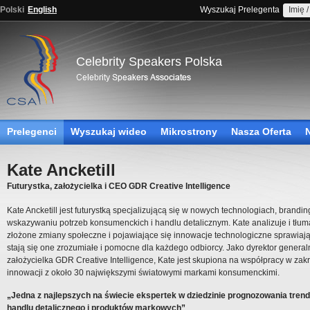
Polski
English
Wyszukaj Prelegenta
Celebrity Speakers Polska
Prelegenci
Wyszukaj wideo
Mikrostrony
Nasza Oferta
Kate Ancketill
Futurystka, założycielka i CEO GDR Creative Intelligence
Kate Ancketill jest futurystką specjalizującą się w nowych technologiach, brandin
wskazywaniu potrzeb konsumenckich i handlu detalicznym. Kate analizuje i tłu
złożone zmiany społeczne i pojawiające się innowacje technologiczne sprawiają
stają się one zrozumiałe i pomocne dla każdego odbiorcy. Jako dyrektor general
założycielka GDR Creative Intelligence, Kate jest skupiona na współpracy w zak
innowacji z około 30 największymi światowymi markami konsumenckimi.
„Jedna z najlepszych na świecie ekspertek w dziedzinie prognozowania tren
handlu detalicznego i produktów markowych”