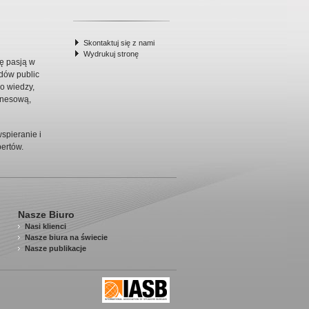
Skontaktuj się z nami
Wydrukuj stronę
ię pasją w
rdów public
o wiedzy,
znesową,
spieranie i
ertów.
Nasze Biuro
Nasi klienci
Nasze biura na świecie
Nasze publikacje