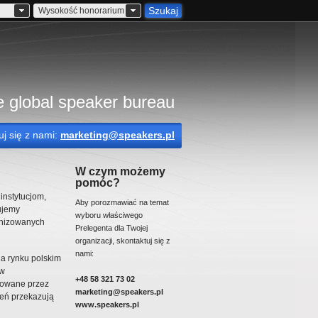
Szukaj
Wysokość honorarium
 global speaker bureau
uj się z nami:
marketing@speakers.pl
W czym możemy
pomóc?
instytucjom,
Aby porozmawiać na temat
ujemy
wyboru właściwego
ganizowanych
Prelegenta dla Twojej
organizacji, skontaktuj się z
nami:
na rynku polskim
 w
+48 58 321 73 02
towane przez
marketing@speakers.pl
zeń przekazują
www.speakers.pl