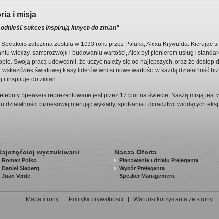
ria i misja
 odnieśli sukces inspirują innych do zmian"
 Speakers założona została w 1983 roku przez Polaka, Alexa Krywalda. Kierując s
iu wiedzy, samorozwoju i budowaniu wartości, Alex był pionierem usług i standa
pie. Swoją pracą udowodnił, że uczyć należy się od najlepszych, oraz że dostęp d
i wskazówek światowej klasy liderów wnosi nowe wartości w każdą działalność bi
 i inspiruje do zmian.
elebrity Speakers reprezentowana jest przez 17 biur na świecie. Naszą misją jest w
 działalności biznesowej oferując wykłady, spotkania i doradztwo wiodących eksp
Najczęściej wyszukiwani
Nasza Oferta
Roman Polko
Planowanie udziału Prelegenta
Daniel Sieberg
Wybór Prelegenta
Juan Verde
Speaker Management
Mapa strony
Polityka prywatności
Warunki korzystania ze strony