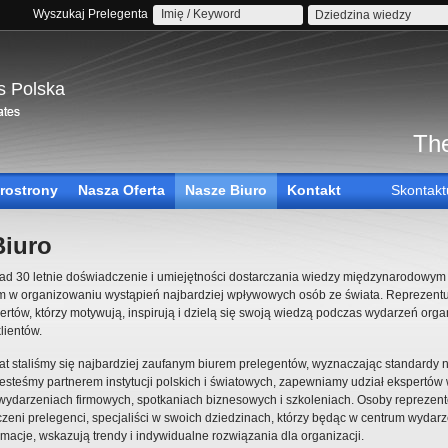
Wyszukaj Prelegenta
Dziedzina wiedzy
s Polska
The
rostrony
Nasza Oferta
Nasze Biuro
Kontakt
Skontakt
Biuro
ad 30 letnie doświadczenie i umiejętności dostarczania wiedzy międzynarodowym 
em w organizowaniu wystąpień najbardziej wpływowych osób ze świata. Reprezent
rtów, którzy motywują, inspirują i dzielą się swoją wiedzą podczas wydarzeń or
lientów.
lat staliśmy się najbardziej zaufanym biurem prelegentów, wyznaczając standardy 
Jesteśmy partnerem instytucji polskich i światowych, zapewniamy udział ekspertów
 wydarzeniach firmowych, spotkaniach biznesowych i szkoleniach. Osoby reprezen
zeni prelegenci, specjaliści w swoich dziedzinach, którzy będąc w centrum wydar
macje, wskazują trendy i indywidualne rozwiązania dla organizacji.