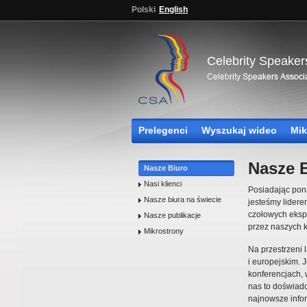
Polski
English
Celebrity Speaker
Prelegenci
Wyszukaj wideo
Mik
Nasze 
Nasze Biuro
Nasi klienci
Posiadając pon
Nasze biura na świecie
jesteśmy lider
czołowych ekspe
Nasze publikacje
przez naszych k
Mikrostrony
Na przestrzeni 
i europejskim. 
konferencjach,
nas to doświadc
najnowsze infor