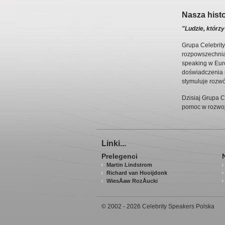
Nasza histo
"Ludzie, którzy
Grupa Celebrity
rozpowszechnian
speaking w Euro
doświadczenia 
stymuluje rozwój
Dzisiaj Grupa C
pomoc w rozwoju
Linki...
Prelegenci
Martin Lindstrom
Richard van Hooijdonk
WiesÅaw RozÅucki
© 2002 - 2026 Celebrity Speakers Polska